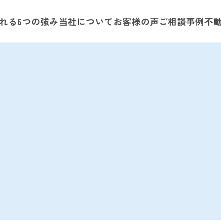
れる6つの強み
当社について
お客様の声
ご相談事例
不
選ばれる6つの強み
当社について
お客様の声
ご相談事例
不動産活用情報
サポートの流れ
はじめてのかたへ 情報紙のご案内