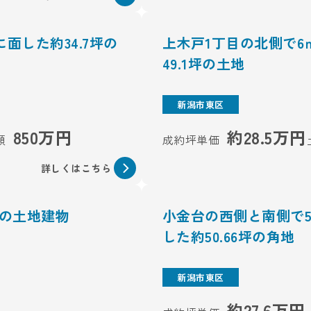
面した約34.7坪の
上木戸1丁目の北側で
49.1坪の土地
新潟市東区
850万円
約28.5万円
額
成約坪単価
詳しくはこちら
Kの土地建物
小金台の西側と南側で
した約50.66坪の角地
新潟市東区
約27.6万円