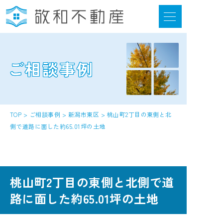
ご相談事例
選ばれる6つの強み
当社について
お客様の声
TOP
>
ご相談事例
>
新潟市東区
>
桃山町2丁目の東側と北
側で道路に面した約65.01坪の土地
ご相談事例
不動産活用情報
サポートの流れ
桃山町2丁目の東側と北側で道
路に面した約65.01坪の土地
はじめてのかたへ 情報紙のご案内