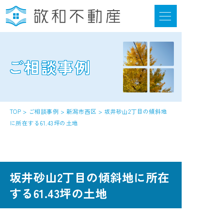
ご相談事例
選ばれる6つの強み
当社について
お客様の声
TOP
>
ご相談事例
>
新潟市西区
>
坂井砂山2丁目の傾斜地
に所在する61.43坪の土地
ご相談事例
不動産活用情報
サポートの流れ
坂井砂山2丁目の傾斜地に所在
する61.43坪の土地
はじめてのかたへ 情報紙のご案内